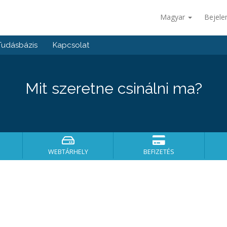
Magyar
Bejele
Tudásbázis
Kapcsolat
Mit szeretne csinálni ma?
WEBTÁRHELY
BEFIZETÉS