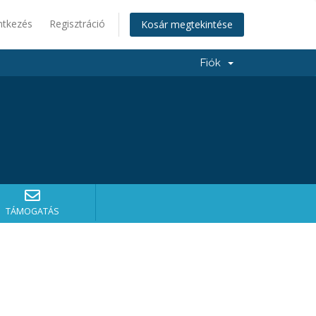
ntkezés
Regisztráció
Kosár megtekintése
Fiók
TÁMOGATÁS